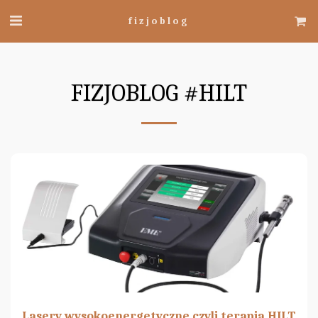
fizjoblog
FIZJOBLOG #HILT
Lasery wysokoenergetyczne czyli terapia HILT